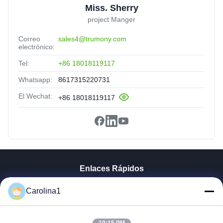
Miss. Sherry
project Manger
Correo
sales4@trumony.com
electrónico:
Tel:
+86 18018119117
Whatsapp:
8617315220731
El Wechat:
+86 18018119117
Enlaces Rápidos
Hogar
Carolina1
Productos
Videos