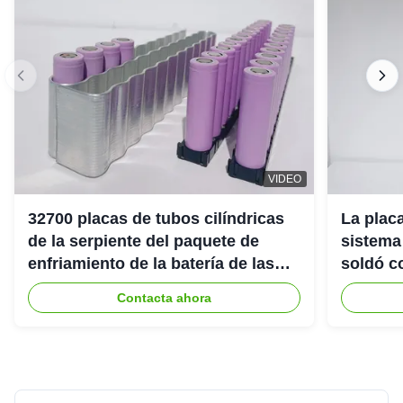
VIDEO
32700 placas de tubos cilíndricas
La placa
de la serpiente del paquete de
sistema
enfriamiento de la batería de las
soldó co
células para el vehículo que
Contacta ahora
compite con eléctrico