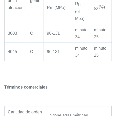
de la
genio
Rp
0,2
(%)
aleación
Rm (MPa)
50
(el
Mpa)
minuto
minuto
3003
O
96-131
34
25
minuto
minuto
4045
O
96-131
34
25
Términos comerciales
Cantidad de orden
5 toneladas métricas